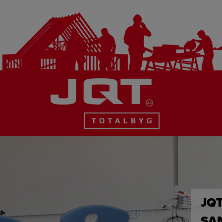
Hop
til
indholdet
JQ
SA