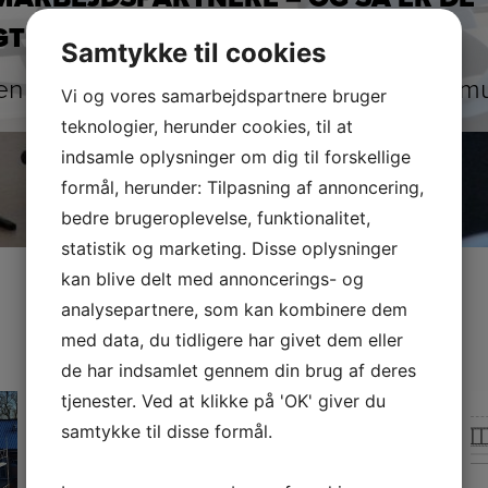
GTIGE OG KONSTRUKTIVE
Samtykke til cookies
en Larsen, projektudvikler, Holbæk Komm
Vi og vores samarbejdspartnere bruger
teknologier, herunder cookies, til at
indsamle oplysninger om dig til forskellige
formål, herunder: Tilpasning af annoncering,
bedre brugeroplevelse, funktionalitet,
statistik og marketing. Disse oplysninger
kan blive delt med annoncerings- og
analysepartnere, som kan kombinere dem
VORES REFERENCER
med data, du tidligere har givet dem eller
de har indsamlet gennem din brug af deres
tjenester. Ved at klikke på 'OK' giver du
samtykke til disse formål.
GULDMINEN BJÆVERSKOV
Bygherre:
Køge Kommune
Rådgivere:
Arkitekterne Køge