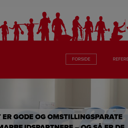
FORSIDE
REFER
T ER GODE OG OMSTILLINGSPARATE
MARBEJDSPARTNERE – OG SÅ ER DE