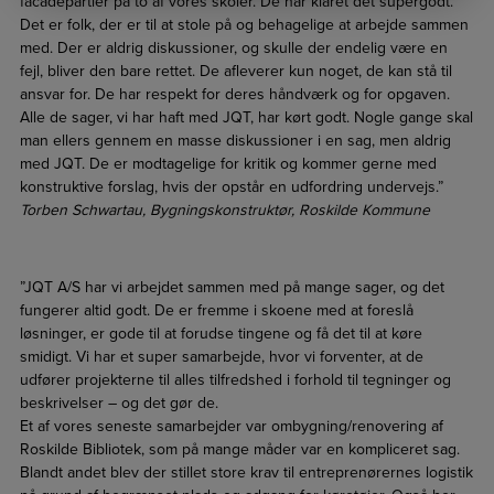
facadepartier på to af vores skoler. De har klaret det supergodt.
Det er folk, der er til at stole på og behagelige at arbejde sammen
med. Der er aldrig diskussioner, og skulle der endelig være en
fejl, bliver den bare rettet. De afleverer kun noget, de kan stå til
ansvar for. De har respekt for deres håndværk og for opgaven.
Alle de sager, vi har haft med JQT, har kørt godt. Nogle gange skal
man ellers gennem en masse diskussioner i en sag, men aldrig
med JQT. De er modtagelige for kritik og kommer gerne
med
konstruktive forslag, hvis der opstår en udfordring undervejs.”
Torben Schwartau, Bygningskonstruktør, Roskilde Kommune
”JQT A/S har vi arbejdet sammen med på mange sager, og det
fungerer altid godt. De er fremme i skoene med at foreslå
løsninger, er gode til at forudse tingene og få det til at køre
smidigt. Vi har et super samarbejde, hvor vi forventer, at de
udfører projekterne til alles tilfredshed i forhold til tegninger og
beskrivelser – og det gør de.
Et af vores seneste samarbejder var ombygning/renovering af
Roskilde Bibliotek, som på mange måder var en kompliceret sag.
Blandt andet blev der stillet store krav til entreprenørernes logistik