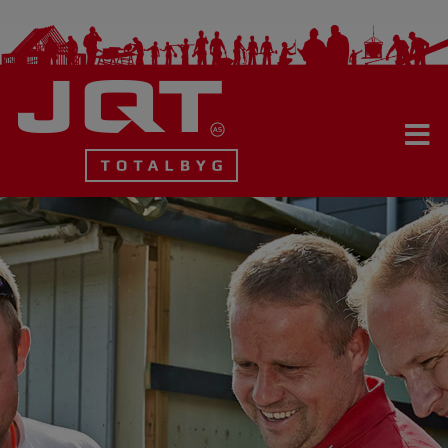
Hop
til
indholdet