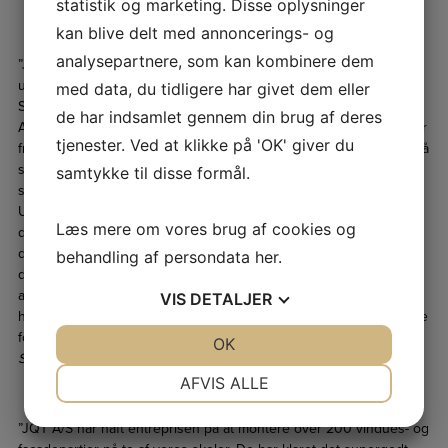
statistik og marketing. Disse oplysninger
kan blive delt med annoncerings- og
analysepartnere, som kan kombinere dem
”JQT A/S var hovedentreprenør på ombygning og renovering af
undervisningslokaler til HUSC, Holbæk Uddannelses- og
med data, du tidligere har givet dem eller
Studiecenter, i hovedbygningen på den gamle kaserne i Holbæk.
de har indsamlet gennem din brug af deres
Arbejdet indebar blandt andet flytning af bærende vægge, der går
tjenester. Ved at klikke på 'OK' giver du
fra kælder op til 2. sal, så det var bestemt ingen nem opgave at slå
seks mindre lokaler sammen til fire større. Der er leveret et fint
samtykke til disse formål.
stykke arbejde.
Undervejs har jeg oplevet JQT som gode samarbejdspartnere,
Læs mere om vores brug af cookies og
der har været omstillingsparate, når der var behov for det. De er
dygtige og konstruktive, når der dukker et problem op – du hører
behandling af persondata
her
.
dem ikke sige, at noget ikke kan lade sig gøre. Jeg har ikke
arbejdet sammen med JQT før, men kan klart anbefale dem. De
VIS
DETALJER
har gjort et godt arbejde, tingene er i orden, og brugerne er glade
for huset.”
JA
NEJ
OK
JA
NEJ
Søren Larsen, Projektudvikler, Holbæk Kommune
NØDVENDIGE
PRÆFERENCER
AFVIS ALLE
JA
NEJ
JA
NEJ
”JQT A/S har haft entreprisen på at montere over 200 vindues- og
MARKETING
STATISTIK